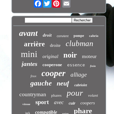
Facebook
Twitter
avant
droit
pompe
cabrio
convient
clubman
arrière
droite
mini
noir
moteur
original
jantes
cooperone
essence
frein
cooper
alliage
feux
gauche
neuf
cabriolet
pour
countryman
phares
volant
sport
avec
coopers
cuir
vitesse
phare
compatible
jack
union