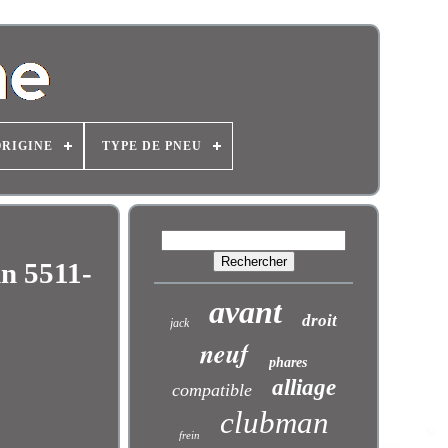
ORIGINE
TYPE DE PNEU
n 5511-
avant
droit
jack
neuf
phares
alliage
compatible
clubman
frein