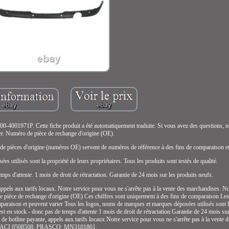
4001971P. Cette fiche produit a été automatiquement traduite. Si vous avez des questions, n'
er. Numéro de pièce de rechange d'origine (OE).
de pièces d'origine (numéros OE) servent de numéros de référence à des fins de comparaison et
 utilisés sont la propriété de leurs propriétaires. Tous les produits sont testés de qualité.
emps d'attente. 1 mois de droit de rétractation. Garantie de 24 mois sur les produits neufs.
ppels aux tarifs locaux. Notre service pour vous ne s'arrête pas à la vente des marchandises. Nu
 pièce de rechange d'origine (OE) Ces chiffres sont uniquement à des fins de comparaison Le
araison et peuvent varier Tous les logos, noms de marques et marques déposées utilisés sont la
 est en stock - donc pas de temps d'attente 1 mois de droit de rétractation Garantie de 24 mois su
s de hotline payante, appels aux tarifs locaux Notre service pour vous ne s'arrête pas à la ve
ACI 0508508; PRASCO: MN3101861.