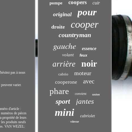
coopers
cuir
pompe
pour
original
cooper
droite
countryman
gauche
essence
volant
feux
noir
arrière
moteur
hésitez pas à nous
cabrio
avec
cooperone
 peuvent varier.
phare
convient
union
jantes
sport
mini
méro d'article :
s numéros de pièces
cabriolet
 propriété de leurs
vitesse
r les produits neufs
nte des. VAN WEZEL: