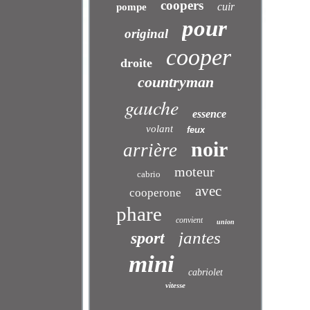
coopers
cuir
pompe
pour
original
cooper
droite
countryman
gauche
essence
volant
feux
noir
arrière
moteur
cabrio
avec
cooperone
phare
convient
union
jantes
sport
mini
cabriolet
vitesse