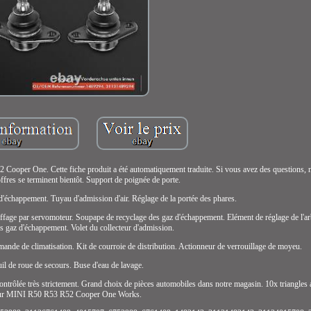
oper One. Cette fiche produit a été automatiquement traduite. Si vous avez des questions, n
offres se terminent bientôt. Support de poignée de porte.
d'échappement. Tuyau d'admission d'air. Réglage de la portée des phares.
uffage par servomoteur. Soupape de recyclage des gaz d'échappement. Elément de réglage de l'ar
s gaz d'échappement. Volet du collecteur d'admission.
nde de climatisation. Kit de courroie de distribution. Actionneur de verrouillage de moyeu.
uil de roue de secours. Buse d'eau de lavage.
t contrôlée très strictement. Grand choix de pièces automobiles dans notre magasin. 10x triangles
ur MINI R50 R53 R52 Cooper One Works.