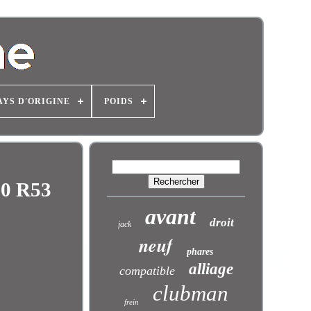
AYS D'ORIGINE
POIDS
50 R53
avant
droit
jack
neuf
phares
alliage
compatible
clubman
frein