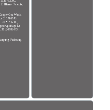
31126753990,
 Hierro, Tenerife,
2 Cooper One Works
ce-2: 1492143,
, 31126756309,
upport/guidage La
et. 31126783443,
ängung, Federung,