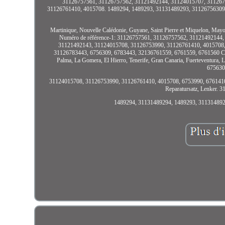
31126757561, 31126757562, 31121492144, 31124015707, 311267
31126761410, 4015708. 1489294, 1489293, 31131489293, 31126756309, 
Martinique, Nouvelle Calédonie, Guyane, Saint Pierre et Miquelon, May
Numéro de référence-1: 31126757561, 31126757562, 31121492144,
31121492143, 31124015708, 31126753990, 31126761410, 4015708, 
31126783443, 6756309, 6783443, 32136761559, 6761559, 6761560 Côté ins
Palma, La Gomera, El Hierro, Tenerife, Gran Canaria, Fuerteventura, 
675630
31124015708, 31126753990, 31126761410, 4015708, 6753990, 676141
Reparatursatz, Lenker
1489294, 31131489294, 1489293, 31131489293