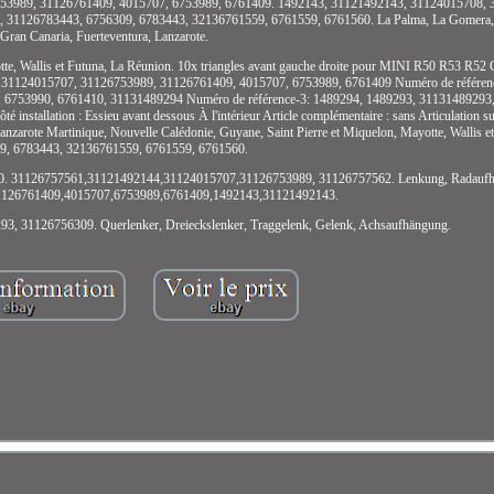
53989, 31126761409, 4015707, 6753989, 6761409. 1492143, 31121492143, 31124015708, 
31126783443, 6756309, 6783443, 32136761559, 6761559, 6761560. La Palma, La Gomera, El
Gran Canaria, Fuerteventura, Lanzarote.
otte, Wallis et Futuna, La Réunion. 10x triangles avant gauche droite pour MINI R50 R53 R5
 31124015707, 31126753989, 31126761409, 4015707, 6753989, 6761409 Numéro de référen
6753990, 6761410, 31131489294 Numéro de référence-3: 1489294, 1489293, 31131489293
tallation : Essieu avant dessous À l'intérieur Article complémentaire : sans Articulation s
Lanzarote Martinique, Nouvelle Calédonie, Guyane, Saint Pierre et Miquelon, Mayotte, Wallis 
9, 6783443, 32136761559, 6761559, 6761560.
0. 31126757561,31121492144,31124015707,31126753989, 31126757562. Lenkung, Radaufh
. 31126761409,4015707,6753989,6761409,1492143,31121492143.
, 31126756309. Querlenker, Dreieckslenker, Traggelenk, Gelenk, Achsaufhängung.