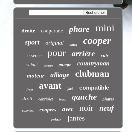
mini
phare
droite
cooperone
cooper
sport
original
union
pour
arrière
essence
cuir
countryman
volant
pompe
vitesse
clubman
alliage
moteur
avant
compatible
jack
frein
gauche
droit
cabriolet
feux
phares
noir
neuf
avec
coopers
convient
jantes
cabrio