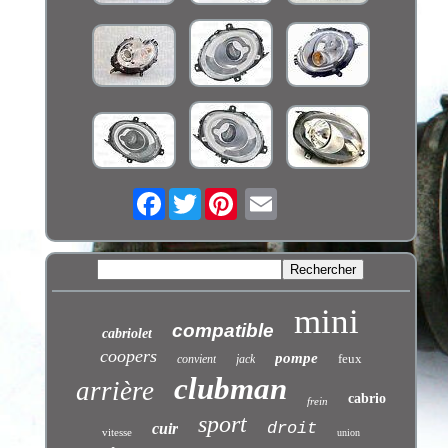
Facebook
Twitter
mini
compatible
cabriolet
coopers
pompe
feux
convient
jack
clubman
arrière
cabrio
frein
sport
droit
cuir
vitesse
union