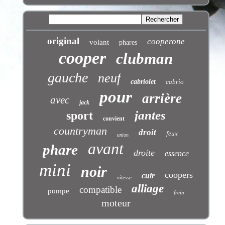
original
cooperone
volant
phares
cooper
clubman
gauche
neuf
cabriolet
cabrio
pour
arrière
avec
jack
jantes
sport
convient
countryman
droit
feux
union
avant
phare
droite
essence
mini
noir
coopers
cuir
vitesse
alliage
compatible
pompe
frein
moteur