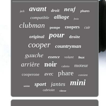
avant
neuf
droit
phares
jack
alliage
compatible
frein
clubman
coopers
cuir
pompe
pour
original
droite
cooper
countryman
gauche
essence
volant
feux
noir
arrière
moteur
cabrio
phare
avec
cooperone
convient
mini
jantes
sport
union
cabriolet
vitesse