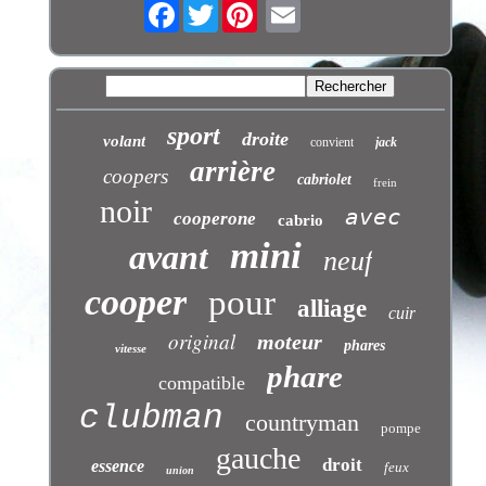
Facebook
Twitter
sport
droite
volant
convient
jack
arrière
coopers
cabriolet
frein
noir
avec
cooperone
cabrio
mini
avant
neuf
cooper
pour
alliage
cuir
original
moteur
phares
vitesse
phare
compatible
clubman
countryman
pompe
gauche
droit
essence
feux
union