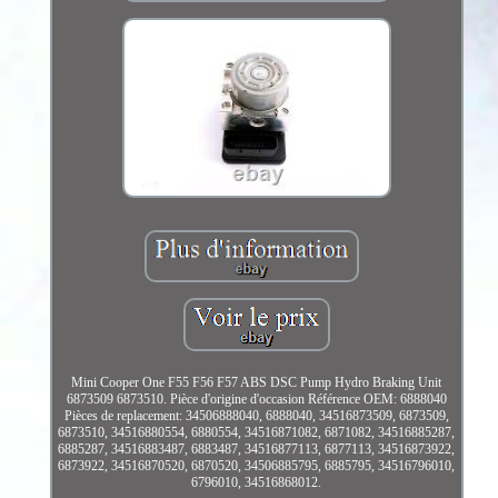
Mini Cooper One F55 F56 F57 ABS DSC Pump Hydro Braking Unit
6873509 6873510. Pièce d'origine d'occasion Référence OEM: 6888040
Pièces de replacement: 34506888040, 6888040, 34516873509, 6873509,
6873510, 34516880554, 6880554, 34516871082, 6871082, 34516885287,
6885287, 34516883487, 6883487, 34516877113, 6877113, 34516873922,
6873922, 34516870520, 6870520, 34506885795, 6885795, 34516796010,
6796010, 34516868012.