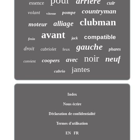
arrière
essence
cuir
countryman
volant
pompe
vitesse
clubman
alliage
moteur
avant
compatible
jack
frein
gauche
droit
cabriolet
feux
phares
noir
neuf
avec
coopers
convient
jantes
cabrio
Index
Nous écrire
Déclaration de confidentialité
Termes d'utilisation
EN
FR