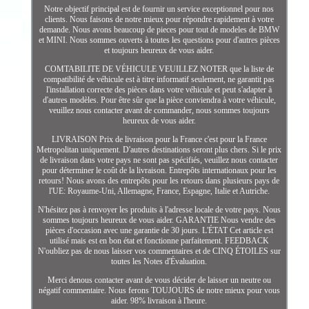
Notre objectif principal est de fournir un service exceptionnel pour nos
clients. Nous faisons de notre mieux pour répondre rapidement à votre
demande. Nous avons beaucoup de pieces pour tout de modeles de BMW
et MINI. Nous sommes ouverts à toutes les questions pour d'autres pièces
et toujours heureux de vous aider.
COMTABILITE DE VÉHICULE VEUILLEZ NOTER que la liste de
compatibilité de véhicule est à titre informatif seulement, ne garantit pas
l'installation correcte des pièces dans votre véhicule et peut s'adapter à
d'autres modèles. Pour être sûr que la pièce conviendra à votre véhicule,
veuillez nous contacter avant de commander, nous sommes toujours
heureux de vous aider.
LIVRAISON Prix de livraison pour la France c'est pour la France
Metropolitan uniquement. D'autres destinations seront plus chers. Si le prix
de livraison dans votre pays ne sont pas spécifiés, veuillez nous contacter
pour déterminer le coût de la livraison. Entrepôts internationaux pour les
retours! Nous avons des entrepôts pour les retours dans plusieurs pays de
l'UE: Royaume-Uni, Allemagne, France, Espagne, Italie et Autriche.
N'hésitez pas à renvoyer les produits à l'adresse locale de votre pays. Nous
sommes toujours heureux de vous aider. GARANTIE Nous vendre des
pièces d'occasion avec une garantie de 30 jours. L'ÉTAT Cet article est
utilisé mais est en bon état et fonctionne parfaitement. FEEDBACK
N'oubliez pas de nous laisser vos commentaires et de CINQ ÉTOILES sur
toutes les Notes d'Évaluation.
Merci denous contacter avant de vous décider de laisser un neutre ou
négatif commentaire. Nous ferons TOUJOURS de notre mieux pour vous
aider. 98% livraison à l'heure.