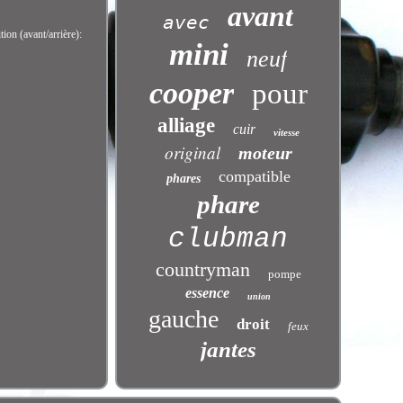
avant
avec
ion (avant/arrière):
mini
neuf
cooper
pour
alliage
cuir
vitesse
original
moteur
compatible
phares
phare
clubman
countryman
pompe
essence
union
gauche
droit
feux
jantes