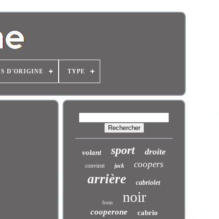
S D'ORIGINE
TYPE
sport
droite
volant
coopers
convient
jack
arrière
cabriolet
noir
frein
cooperone
cabrio