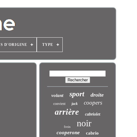
S D'ORIGINE
TYPE
sport
droite
volant
coopers
convient
jack
arrière
cabriolet
noir
frein
cooperone
cabrio