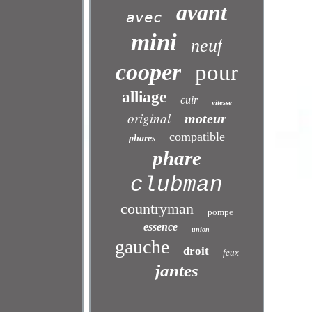
avant
avec
mini
neuf
cooper
pour
alliage
cuir
vitesse
original
moteur
compatible
phares
phare
clubman
countryman
pompe
essence
union
gauche
droit
feux
jantes