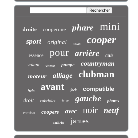
mini
phare
droite
cooperone
cooper
sport
original
union
pour
arrière
essence
cuir
countryman
volant
pompe
vitesse
clubman
alliage
moteur
avant
compatible
jack
frein
gauche
droit
cabriolet
feux
phares
noir
neuf
avec
coopers
convient
jantes
cabrio