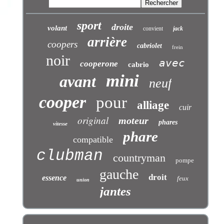
sport
droite
volant
convient
jack
arrière
coopers
cabriolet
frein
noir
avec
cooperone
cabrio
mini
avant
neuf
cooper
pour
alliage
cuir
original
moteur
phares
vitesse
phare
compatible
clubman
countryman
pompe
gauche
droit
essence
feux
union
jantes