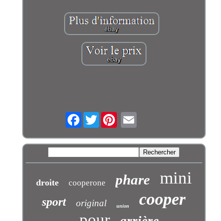
Facebook
Twitter
mini
phare
droite
cooperone
cooper
sport
original
union
pour