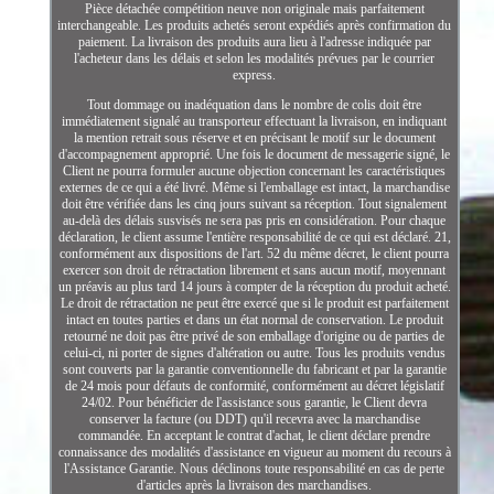
Pièce détachée compétition neuve non originale mais parfaitement
interchangeable. Les produits achetés seront expédiés après confirmation du
paiement. La livraison des produits aura lieu à l'adresse indiquée par
l'acheteur dans les délais et selon les modalités prévues par le courrier
express.
Tout dommage ou inadéquation dans le nombre de colis doit être
immédiatement signalé au transporteur effectuant la livraison, en indiquant
la mention retrait sous réserve et en précisant le motif sur le document
d'accompagnement approprié. Une fois le document de messagerie signé, le
Client ne pourra formuler aucune objection concernant les caractéristiques
externes de ce qui a été livré. Même si l'emballage est intact, la marchandise
doit être vérifiée dans les cinq jours suivant sa réception. Tout signalement
au-delà des délais susvisés ne sera pas pris en considération. Pour chaque
déclaration, le client assume l'entière responsabilité de ce qui est déclaré. 21,
conformément aux dispositions de l'art. 52 du même décret, le client pourra
exercer son droit de rétractation librement et sans aucun motif, moyennant
un préavis au plus tard 14 jours à compter de la réception du produit acheté.
Le droit de rétractation ne peut être exercé que si le produit est parfaitement
intact en toutes parties et dans un état normal de conservation. Le produit
retourné ne doit pas être privé de son emballage d'origine ou de parties de
celui-ci, ni porter de signes d'altération ou autre. Tous les produits vendus
sont couverts par la garantie conventionnelle du fabricant et par la garantie
de 24 mois pour défauts de conformité, conformément au décret législatif
24/02. Pour bénéficier de l'assistance sous garantie, le Client devra
conserver la facture (ou DDT) qu'il recevra avec la marchandise
commandée. En acceptant le contrat d'achat, le client déclare prendre
connaissance des modalités d'assistance en vigueur au moment du recours à
l'Assistance Garantie. Nous déclinons toute responsabilité en cas de perte
d'articles après la livraison des marchandises.