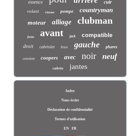
arrière
essence
cuir
countryman
volant
pompe
vitesse
clubman
alliage
moteur
avant
compatible
jack
frein
gauche
droit
cabriolet
feux
phares
noir
neuf
avec
coopers
convient
jantes
cabrio
Index
Nous écrire
Déclaration de confidentialité
Termes d'utilisation
EN
FR