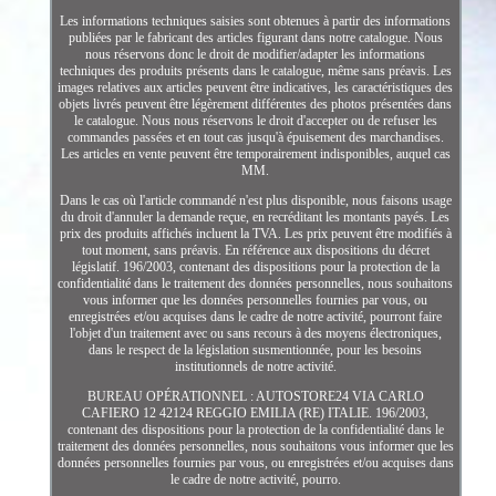
Les informations techniques saisies sont obtenues à partir des informations
publiées par le fabricant des articles figurant dans notre catalogue. Nous
nous réservons donc le droit de modifier/adapter les informations
techniques des produits présents dans le catalogue, même sans préavis. Les
images relatives aux articles peuvent être indicatives, les caractéristiques des
objets livrés peuvent être légèrement différentes des photos présentées dans
le catalogue. Nous nous réservons le droit d'accepter ou de refuser les
commandes passées et en tout cas jusqu'à épuisement des marchandises.
Les articles en vente peuvent être temporairement indisponibles, auquel cas
MM.
Dans le cas où l'article commandé n'est plus disponible, nous faisons usage
du droit d'annuler la demande reçue, en recréditant les montants payés. Les
prix des produits affichés incluent la TVA. Les prix peuvent être modifiés à
tout moment, sans préavis. En référence aux dispositions du décret
législatif. 196/2003, contenant des dispositions pour la protection de la
confidentialité dans le traitement des données personnelles, nous souhaitons
vous informer que les données personnelles fournies par vous, ou
enregistrées et/ou acquises dans le cadre de notre activité, pourront faire
l'objet d'un traitement avec ou sans recours à des moyens électroniques,
dans le respect de la législation susmentionnée, pour les besoins
institutionnels de notre activité.
BUREAU OPÉRATIONNEL : AUTOSTORE24 VIA CARLO
CAFIERO 12 42124 REGGIO EMILIA (RE) ITALIE. 196/2003,
contenant des dispositions pour la protection de la confidentialité dans le
traitement des données personnelles, nous souhaitons vous informer que les
données personnelles fournies par vous, ou enregistrées et/ou acquises dans
le cadre de notre activité, pourro.