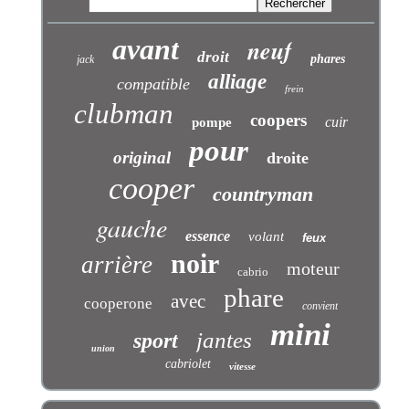
avant
neuf
droit
phares
jack
alliage
compatible
frein
clubman
coopers
cuir
pompe
pour
original
droite
cooper
countryman
gauche
essence
volant
feux
noir
arrière
moteur
cabrio
phare
avec
cooperone
convient
mini
jantes
sport
union
cabriolet
vitesse